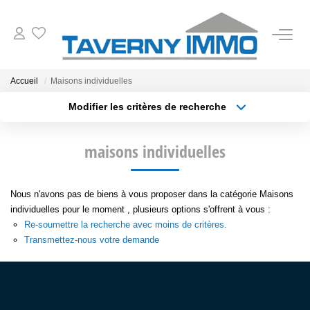
VENTES
Accueil
Maisons individuelles
Modifier les critères de recherche
ESTIMATION
Type de transaction
Localisation
Acheter
Localisation
maisons individuelles
Type de bien
OUTILS
Sélectionnez...
Surface min
NOTRE AGENCE
Nous n'avons pas de biens à vous proposer dans la catégorie Maisons
Plus de critères
Budget max
individuelles pour le moment , plusieurs options s'offrent à vous :
Re-soumettre la recherche avec moins de critères.
Créer une alerte
CONTACT
Transmettez-nous votre demande