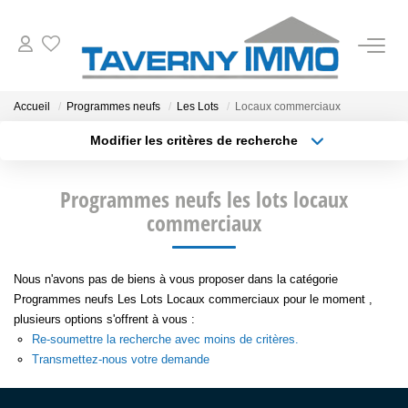
VENTES
Accueil
Programmes neufs
Les Lots
Locaux commerciaux
Modifier les critères de recherche
ESTIMATION
Localisation
Type de transaction
Surface min
Programmes neufs les lots locaux
Type de bien
OUTILS
commerciaux
Plus de critères
Budget max
NOTRE AGENCE
Créer une alerte
Nous n'avons pas de biens à vous proposer dans la catégorie
Programmes neufs Les Lots Locaux commerciaux pour le moment ,
CONTACT
plusieurs options s'offrent à vous :
Re-soumettre la recherche avec moins de critères.
Transmettez-nous votre demande