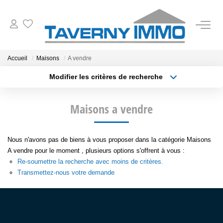
VENTES
Accueil
Maisons
A vendre
Modifier les critères de recherche
ESTIMATION
Type de transaction
Localisation
Acheter
Localisation
Maisons a vendre
Type de bien
OUTILS
Sélectionnez...
Surface min
NOTRE AGENCE
Nous n'avons pas de biens à vous proposer dans la catégorie Maisons
Plus de critères
Budget max
A vendre pour le moment , plusieurs options s'offrent à vous :
Re-soumettre la recherche avec moins de critères.
Créer une alerte
CONTACT
Transmettez-nous votre demande