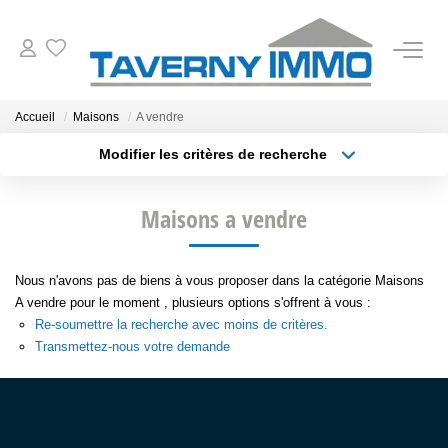
VENTES
Accueil
Maisons
A vendre
Modifier les critères de recherche
ESTIMATION
Type de transaction
Localisation
Acheter
Localisation
Maisons a vendre
Type de bien
OUTILS
Sélectionnez...
Surface min
NOTRE AGENCE
Nous n'avons pas de biens à vous proposer dans la catégorie Maisons
Plus de critères
Budget max
A vendre pour le moment , plusieurs options s'offrent à vous :
Re-soumettre la recherche avec moins de critères.
Créer une alerte
CONTACT
Transmettez-nous votre demande