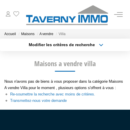
VENTES
Accueil
Maisons
A vendre
Villa
Modifier les critères de recherche
ESTIMATION
Type de transaction
Localisation
Acheter
Localisation
Maisons a vendre villa
Type de bien
OUTILS
Sélectionnez...
Surface min
NOTRE AGENCE
Nous n'avons pas de biens à vous proposer dans la catégorie Maisons
Plus de critères
Budget max
A vendre Villa pour le moment , plusieurs options s'offrent à vous :
Re-soumettre la recherche avec moins de critères.
Créer une alerte
CONTACT
Transmettez-nous votre demande