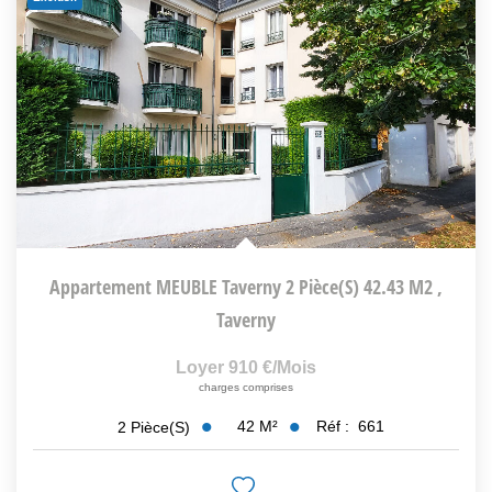
Appartement MEUBLE Taverny 2 Pièce(s) 42.43 M2
,
Taverny
Loyer 910 €/mois
charges comprises
42
M²
Réf :
661
2
Pièce(s)