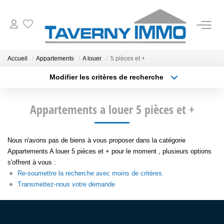
VENTES
Accueil
Appartements
A louer
5 pièces et +
Modifier les critères de recherche
ESTIMATION
Type de transaction
Localisation
Acheter
Localisation
Appartements a louer 5 pièces et +
Type de bien
OUTILS
Sélectionnez...
Surface min
NOTRE AGENCE
Nous n'avons pas de biens à vous proposer dans la catégorie
Plus de critères
Budget max
Appartements A louer 5 pièces et + pour le moment , plusieurs options
s'offrent à vous :
Créer une alerte
CONTACT
Re-soumettre la recherche avec moins de critères.
Transmettez-nous votre demande