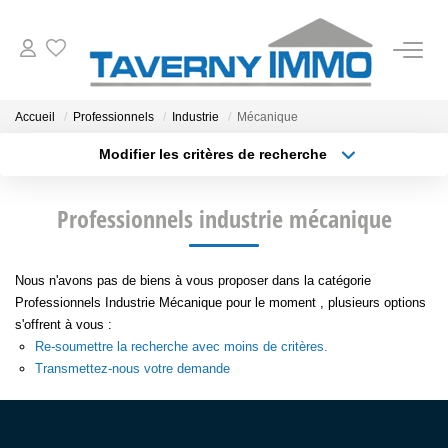
VENTES
Accueil
Professionnels
Industrie
Mécanique
Modifier les critères de recherche
ESTIMATION
Type de transaction
Localisation
Acheter
Localisation
Professionnels industrie mécanique
Type de bien
OUTILS
Sélectionnez...
Surface min
NOTRE AGENCE
Nous n'avons pas de biens à vous proposer dans la catégorie
Plus de critères
Budget max
Professionnels Industrie Mécanique pour le moment , plusieurs options
s'offrent à vous :
Créer une alerte
CONTACT
Re-soumettre la recherche avec moins de critères.
Transmettez-nous votre demande