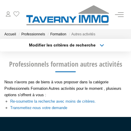
VENTES
Accueil
Professionnels
Formation
Autres activités
Modifier les critères de recherche
ESTIMATION
Type de transaction
Localisation
Acheter
Localisation
Professionnels formation autres activités
Type de bien
OUTILS
Sélectionnez...
Surface min
NOTRE AGENCE
Nous n'avons pas de biens à vous proposer dans la catégorie
Plus de critères
Budget max
Professionnels Formation Autres activités pour le moment , plusieurs
options s'offrent à vous :
Créer une alerte
CONTACT
Re-soumettre la recherche avec moins de critères.
Transmettez-nous votre demande