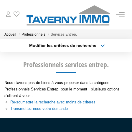
VENTES
Accueil
Professionnels
Services Entrep.
Modifier les critères de recherche
ESTIMATION
Type de transaction
Localisation
Acheter
Localisation
Professionnels services entrep.
Type de bien
OUTILS
Sélectionnez...
Surface min
NOTRE AGENCE
Nous n'avons pas de biens à vous proposer dans la catégorie
Plus de critères
Budget max
Professionnels Services Entrep. pour le moment , plusieurs options
s'offrent à vous :
Créer une alerte
CONTACT
Re-soumettre la recherche avec moins de critères.
Transmettez-nous votre demande