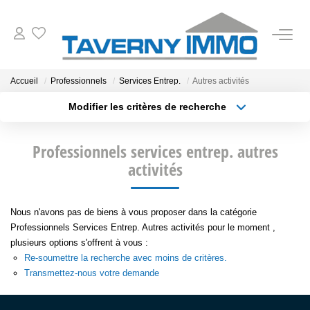
VENTES
Accueil
Professionnels
Services Entrep.
Autres activités
Modifier les critères de recherche
ESTIMATION
Type de transaction
Localisation
Acheter
Localisation
Professionnels services entrep. autres
Type de bien
OUTILS
Sélectionnez...
activités
Surface min
NOTRE AGENCE
Plus de critères
Budget max
Nous n'avons pas de biens à vous proposer dans la catégorie
Professionnels Services Entrep. Autres activités pour le moment ,
Créer une alerte
CONTACT
plusieurs options s'offrent à vous :
Re-soumettre la recherche avec moins de critères.
Transmettez-nous votre demande