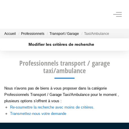
VENTES
Accueil
Professionnels
Transport / Garage
Taxi/Ambulance
Modifier les critères de recherche
ESTIMATION
Localisation
Type de transaction
Surface min
Professionnels transport / garage
Type de bien
OUTILS
taxi/ambulance
Plus de critères
Budget max
NOTRE AGENCE
Créer une alerte
Nous n'avons pas de biens à vous proposer dans la catégorie
Professionnels Transport / Garage Taxi/Ambulance pour le moment ,
CONTACT
plusieurs options s'offrent à vous :
Re-soumettre la recherche avec moins de critères.
Transmettez-nous votre demande