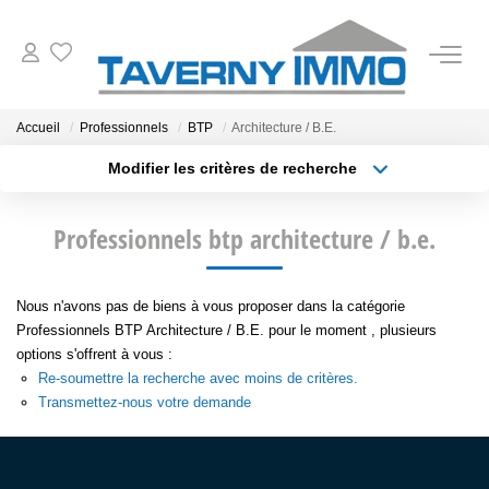
VENTES
Accueil
Professionnels
BTP
Architecture / B.E.
Modifier les critères de recherche
ESTIMATION
Type de transaction
Localisation
Acheter
Localisation
Professionnels btp architecture / b.e.
Type de bien
OUTILS
Sélectionnez...
Surface min
NOTRE AGENCE
Nous n'avons pas de biens à vous proposer dans la catégorie
Plus de critères
Budget max
Professionnels BTP Architecture / B.E. pour le moment , plusieurs
options s'offrent à vous :
Créer une alerte
CONTACT
Re-soumettre la recherche avec moins de critères.
Transmettez-nous votre demande