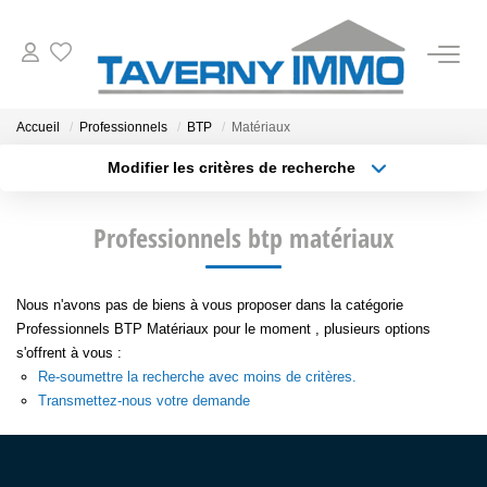
VENTES
Accueil
Professionnels
BTP
Matériaux
Modifier les critères de recherche
ESTIMATION
Type de transaction
Localisation
Acheter
Localisation
Professionnels btp matériaux
Type de bien
OUTILS
Sélectionnez...
Surface min
NOTRE AGENCE
Nous n'avons pas de biens à vous proposer dans la catégorie
Plus de critères
Budget max
Professionnels BTP Matériaux pour le moment , plusieurs options
s'offrent à vous :
Créer une alerte
CONTACT
Re-soumettre la recherche avec moins de critères.
Transmettez-nous votre demande