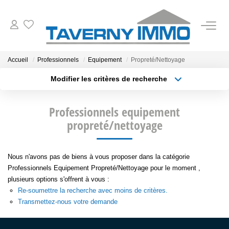
VENTES
Accueil
Professionnels
Equipement
Propreté/Nettoyage
Modifier les critères de recherche
ESTIMATION
Type de transaction
Localisation
Acheter
Localisation
Professionnels equipement
Type de bien
OUTILS
Sélectionnez...
propreté/nettoyage
Surface min
NOTRE AGENCE
Plus de critères
Budget max
Nous n'avons pas de biens à vous proposer dans la catégorie
Professionnels Equipement Propreté/Nettoyage pour le moment ,
Créer une alerte
CONTACT
plusieurs options s'offrent à vous :
Re-soumettre la recherche avec moins de critères.
Transmettez-nous votre demande