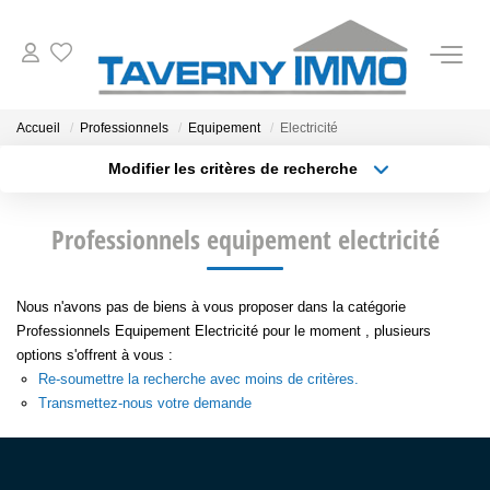
VENTES
Accueil
Professionnels
Equipement
Electricité
Modifier les critères de recherche
ESTIMATION
Type de transaction
Localisation
Acheter
Localisation
Professionnels equipement electricité
Type de bien
OUTILS
Sélectionnez...
Surface min
NOTRE AGENCE
Nous n'avons pas de biens à vous proposer dans la catégorie
Plus de critères
Budget max
Professionnels Equipement Electricité pour le moment , plusieurs
options s'offrent à vous :
Créer une alerte
CONTACT
Re-soumettre la recherche avec moins de critères.
Transmettez-nous votre demande