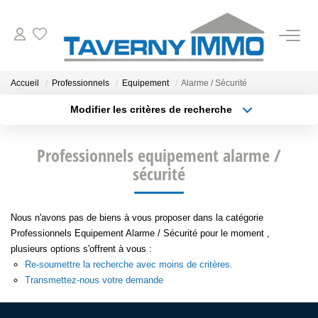
VENTES
Accueil
Professionnels
Equipement
Alarme / Sécurité
Modifier les critères de recherche
ESTIMATION
Type de transaction
Localisation
Acheter
Localisation
Professionnels equipement alarme /
Type de bien
OUTILS
Sélectionnez...
sécurité
Surface min
NOTRE AGENCE
Plus de critères
Budget max
Nous n'avons pas de biens à vous proposer dans la catégorie
Professionnels Equipement Alarme / Sécurité pour le moment ,
Créer une alerte
CONTACT
plusieurs options s'offrent à vous :
Re-soumettre la recherche avec moins de critères.
Transmettez-nous votre demande