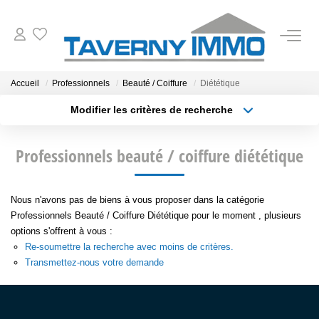
VENTES
Accueil
Professionnels
Beauté / Coiffure
Diététique
Modifier les critères de recherche
ESTIMATION
Type de transaction
Localisation
Acheter
Localisation
Professionnels beauté / coiffure diététique
Type de bien
OUTILS
Sélectionnez...
Surface min
NOTRE AGENCE
Nous n'avons pas de biens à vous proposer dans la catégorie
Plus de critères
Budget max
Professionnels Beauté / Coiffure Diététique pour le moment , plusieurs
options s'offrent à vous :
Créer une alerte
CONTACT
Re-soumettre la recherche avec moins de critères.
Transmettez-nous votre demande