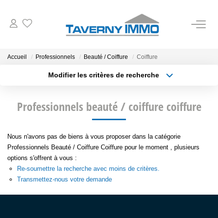
VENTES
Accueil
Professionnels
Beauté / Coiffure
Coiffure
Modifier les critères de recherche
ESTIMATION
Localisation
Type de transaction
Surface min
Professionnels beauté / coiffure coiffure
Type de bien
OUTILS
Plus de critères
Budget max
NOTRE AGENCE
Nous n'avons pas de biens à vous proposer dans la catégorie
Créer une alerte
Professionnels Beauté / Coiffure Coiffure pour le moment , plusieurs
options s'offrent à vous :
CONTACT
Re-soumettre la recherche avec moins de critères.
Transmettez-nous votre demande