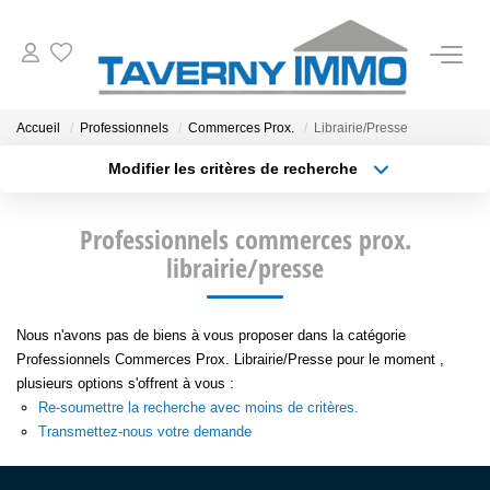
VENTES
Accueil
Professionnels
Commerces Prox.
Librairie/Presse
Modifier les critères de recherche
ESTIMATION
Type de transaction
Localisation
Acheter
Localisation
Professionnels commerces prox.
Type de bien
OUTILS
Sélectionnez...
librairie/presse
Surface min
NOTRE AGENCE
Plus de critères
Budget max
Nous n'avons pas de biens à vous proposer dans la catégorie
Professionnels Commerces Prox. Librairie/Presse pour le moment ,
Créer une alerte
CONTACT
plusieurs options s'offrent à vous :
Re-soumettre la recherche avec moins de critères.
Transmettez-nous votre demande