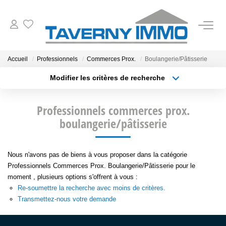
VENTES
Accueil
Professionnels
Commerces Prox.
Boulangerie/Pâtisserie
Modifier les critères de recherche
ESTIMATION
Type de transaction
Localisation
Acheter
Localisation
Professionnels commerces prox.
Type de bien
OUTILS
Sélectionnez...
boulangerie/pâtisserie
Surface min
NOTRE AGENCE
Plus de critères
Budget max
Nous n'avons pas de biens à vous proposer dans la catégorie
Professionnels Commerces Prox. Boulangerie/Pâtisserie pour le
Créer une alerte
CONTACT
moment , plusieurs options s'offrent à vous :
Re-soumettre la recherche avec moins de critères.
Transmettez-nous votre demande