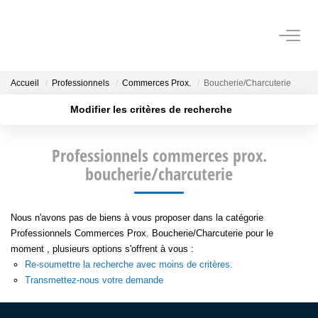
VENTES
Accueil
Professionnels
Commerces Prox.
Boucherie/Charcuterie
Modifier les critères de recherche
ESTIMATION
Localisation
Type de transaction
Surface min
Professionnels commerces prox.
Type de bien
OUTILS
boucherie/charcuterie
Plus de critères
Budget max
NOTRE AGENCE
Créer une alerte
Nous n'avons pas de biens à vous proposer dans la catégorie
Professionnels Commerces Prox. Boucherie/Charcuterie pour le
CONTACT
moment , plusieurs options s'offrent à vous :
Re-soumettre la recherche avec moins de critères.
Transmettez-nous votre demande