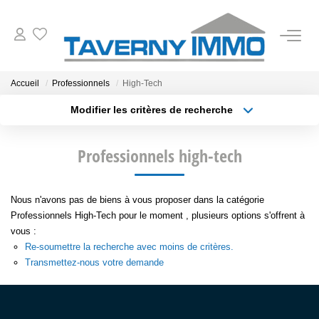
VENTES
Accueil
Professionnels
High-Tech
Modifier les critères de recherche
ESTIMATION
Type de transaction
Localisation
Acheter
Localisation
Professionnels high-tech
Type de bien
OUTILS
Sélectionnez...
Surface min
NOTRE AGENCE
Nous n'avons pas de biens à vous proposer dans la catégorie
Plus de critères
Budget max
Professionnels High-Tech pour le moment , plusieurs options s'offrent à
vous :
Créer une alerte
CONTACT
Re-soumettre la recherche avec moins de critères.
Transmettez-nous votre demande