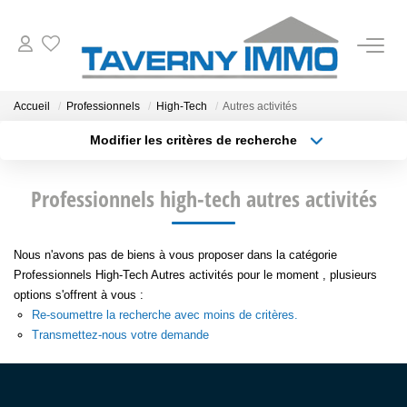
VENTES
Accueil
Professionnels
High-Tech
Autres activités
Modifier les critères de recherche
ESTIMATION
Type de transaction
Localisation
Acheter
Localisation
Professionnels high-tech autres activités
Type de bien
OUTILS
Sélectionnez...
Surface min
NOTRE AGENCE
Nous n'avons pas de biens à vous proposer dans la catégorie
Plus de critères
Budget max
Professionnels High-Tech Autres activités pour le moment , plusieurs
options s'offrent à vous :
Créer une alerte
CONTACT
Re-soumettre la recherche avec moins de critères.
Transmettez-nous votre demande