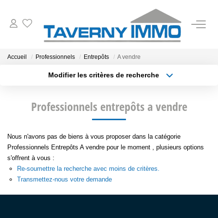
VENTES
Accueil
Professionnels
Entrepôts
A vendre
Modifier les critères de recherche
ESTIMATION
Type de transaction
Localisation
Acheter
Localisation
Professionnels entrepôts a vendre
Type de bien
OUTILS
Sélectionnez...
Surface min
NOTRE AGENCE
Nous n'avons pas de biens à vous proposer dans la catégorie
Plus de critères
Budget max
Professionnels Entrepôts A vendre pour le moment , plusieurs options
s'offrent à vous :
Créer une alerte
CONTACT
Re-soumettre la recherche avec moins de critères.
Transmettez-nous votre demande