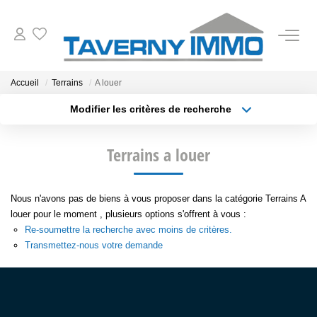
VENTES
Accueil
Terrains
A louer
Modifier les critères de recherche
ESTIMATION
Type de transaction
Localisation
Acheter
Localisation
Terrains a louer
Type de bien
OUTILS
Sélectionnez...
Surface min
NOTRE AGENCE
Nous n'avons pas de biens à vous proposer dans la catégorie Terrains A
Plus de critères
Budget max
louer pour le moment , plusieurs options s'offrent à vous :
Re-soumettre la recherche avec moins de critères.
Créer une alerte
CONTACT
Transmettez-nous votre demande