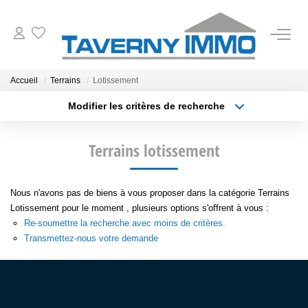
VENTES
Accueil
Terrains
Lotissement
Modifier les critères de recherche
ESTIMATION
Type de transaction
Localisation
Terrains lotissement
Type de bien
OUTILS
Acheter
Localisation
Surface min
NOTRE AGENCE
Nous n'avons pas de biens à vous proposer dans la catégorie Terrains
Sélectionnez...
Plus de critères
Budget max
Lotissement pour le moment , plusieurs options s'offrent à vous :
Re-soumettre la recherche avec moins de critères.
Créer une alerte
CONTACT
Transmettez-nous votre demande