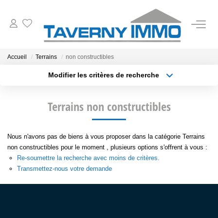
VENTES
Accueil
Terrains
non constructibles
Modifier les critères de recherche
ESTIMATION
Type de transaction
Localisation
Acheter
Localisation
Terrains non constructibles
Type de bien
OUTILS
Sélectionnez...
Surface min
NOTRE AGENCE
Nous n'avons pas de biens à vous proposer dans la catégorie Terrains
Plus de critères
Budget max
non constructibles pour le moment , plusieurs options s'offrent à vous :
Re-soumettre la recherche avec moins de critères.
Créer une alerte
CONTACT
Transmettez-nous votre demande