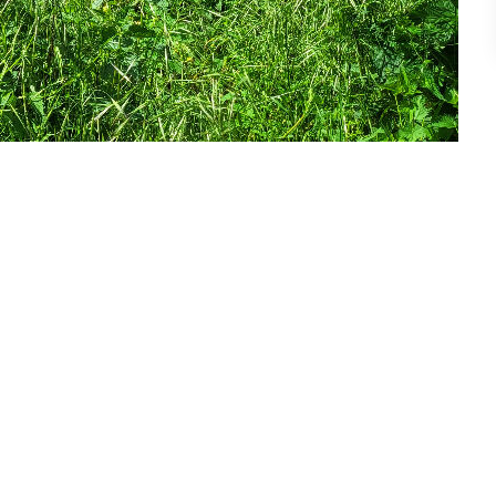
re-boutique, wc. Façade sur rue principale avec vitrine. DPE
perficie de 53.66m² comprenant entrée, cuisine, séjour,
ergie Primaire 448 kWh/m2 par an - Gaz à effet de Serre : F -
pour un usage standard : 1390 euros
pour un usage standard : 1930 euros
 comprenant
ergie Primaire 353 kWh/m2 par an - Gaz à effet de Serre : F -
pour un usage standard : 2230 euros