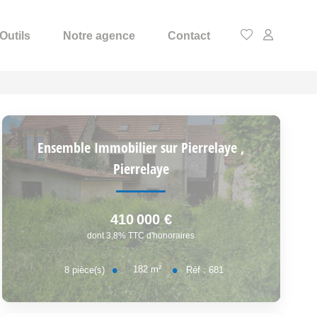
Outils
Notre agence
Contact
Ensemble Immobilier sur Pierrelaye
,
Pierrelaye
410 000 €
dont 3,8% TTC d'honoraires
182
m²
8
pièce(s)
Réf :
681