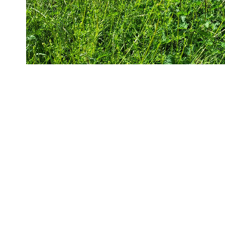
1) Boutique de 47.80 m² comprenant : entrée, boutique, arriè
VIERGE car facture non disponible.
2) Au dessus de la boutique, appartement de type F3 d'une su
chambre, bureau, salle de bain, wc.
DPE : Consommation énergie primaire : G - Consommation En
Valeur 99 Kg CO2/m2/an
Montant minimum estimé des dépenses annuelles d'énergie 
Montant maximum estimé des dépenses annuelles d'énergie 
Année de référence des prix de l'énergie : 01/01/2021
3) Une maison en fond de cour, d'une superficie de 69.06m²
Au rez de chaussée : Entrée, pièce, réserve
Au 1er étage : Chambre, pièce
Comble aménagés en une grande chambre
DPE : Consommation énergie primaire : G - Consommation Én
Valeur 98 Kg CO2/m2/an
Montant minimum estimé des dépenses annuelles d'énergie 