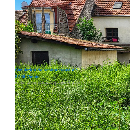
Simulation de remboursement :
2 046 €/mois
pendant 20 ans à 3% avec un apport de 41 000 €
Description
Réf : 681
Situé a quelques pas du Centre ville, nous vous proposons