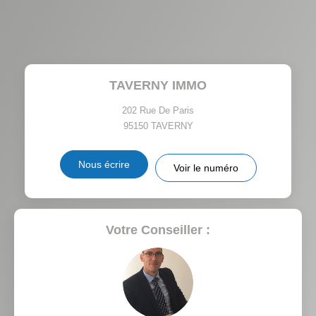
AGE MOYEN
REVENU MENSUEL PAR
MÉNAGE
TAUX DE PROPRIÉTAIRES
TAUX D'HABITATION
TAVERNY IMMO
TAXE FONCIÈRE
PART DES MÉNAGES SANS
VOITURE
202 Rue De Paris
95150
TAVERNY
DISTANCE DE L'AÉROPORT :
SUPERFICIE :
Nous écrire
Voir le numéro
RÉSULTATS DES LYCÉES
ECOLES ET CRÈCHES
RESTAURANTS ET CAFÉS
COMMERCES
Votre Conseiller :
MÉDECINS