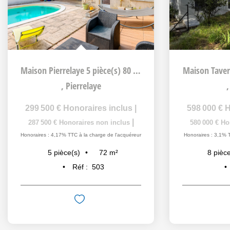
Maison Pierrelaye 5 pièce(s) 80 m2
Maison Taver
,
Pierrelaye
299 500 €
Honoraires inclus
|
598 000 €
H
|
287 500 €
Honoraires non inclus
580 000 €
Ho
Honoraires : 4,17% TTC à la charge de l'acquéreur
Honoraires : 3,1% 
72
m²
5
pièce(s)
8
pièce
Réf :
503