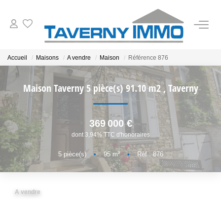
VENTES
Accueil
Maisons
A vendre
Maison
Référence 876
ESTIMATION
Maison Taverny 5 pièce(s) 91.10 m2
,
Taverny
OUTILS
369 000 €
dont 3,94% TTC d'honoraires
NOTRE AGENCE
5
pièce(s)
•
95
m²
•
Réf : 876
CONTACT
A vendre