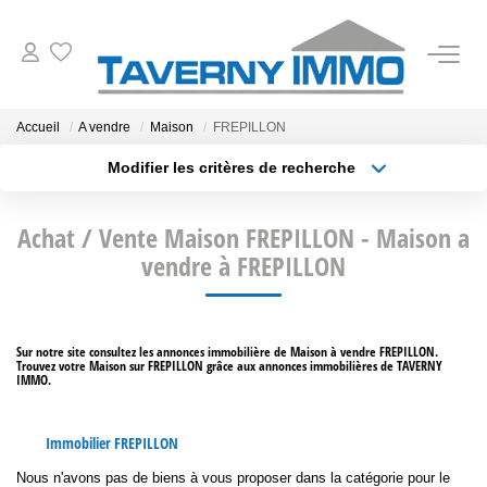
VENTES
Accueil
A vendre
Maison
FREPILLON
Modifier les critères de recherche
ESTIMATION
Type de transaction
Localisation
Acheter
Localisation
Achat / Vente Maison FREPILLON - Maison a
Type de bien
OUTILS
Sélectionnez...
vendre à FREPILLON
Surface min
NOTRE AGENCE
Plus de critères
Budget max
Sur notre site consultez les annonces immobilière de Maison à vendre FREPILLON.
Trouvez votre Maison sur FREPILLON grâce aux annonces immobilières de TAVERNY
Créer une alerte
CONTACT
IMMO.
Immobilier FREPILLON
Nous n'avons pas de biens à vous proposer dans la catégorie pour le