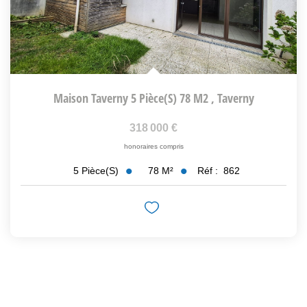
Maison Taverny 5 Pièce(s) 78 M2
,
Taverny
318 000 €
honoraires compris
78
M²
Réf :
862
5
Pièce(s)