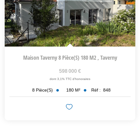
Maison Taverny 8 Pièce(s) 180 M2
,
Taverny
598 000 €
dont 3,1% TTC d'honoraires
180
M²
Réf :
848
8
Pièce(s)