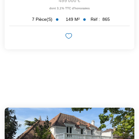
499 000 €
dont 3,1% TTC d'honoraires
149
M²
Réf :
865
7
Pièce(s)