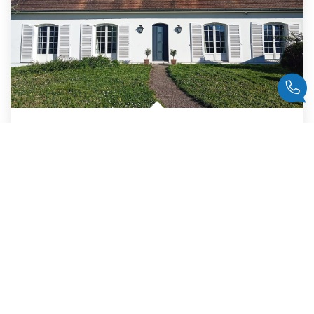
Maison Taverny 10 Pièce(s) 263 M2
,
Taverny
739 000 €
dont 3,79% TTC d'honoraires
263
M²
Réf :
840
10
Pièce(s)