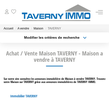
VENTES
Accueil
A vendre
Maison
TAVERNY
Modifier les critères de recherche
ESTIMATION
Type de transaction
Localisation
Acheter
Localisation
Achat / Vente Maison TAVERNY - Maison a
Type de bien
OUTILS
Sélectionnez...
vendre à TAVERNY
Surface min
NOTRE AGENCE
Plus de critères
Budget max
Sur notre site consultez les annonces immobilière de Maison à vendre TAVERNY. Trouvez
votre Maison sur TAVERNY grâce aux annonces immobilières de TAVERNY IMMO.
Créer une alerte
CONTACT
Immobilier TAVERNY