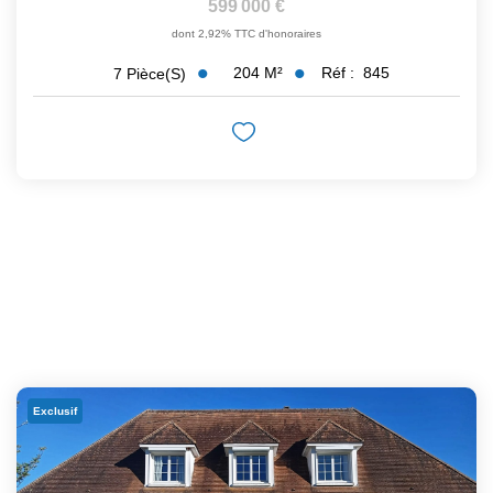
599 000 €
dont 2,92% TTC d'honoraires
204
M²
Réf :
845
7
Pièce(s)
Exclusif