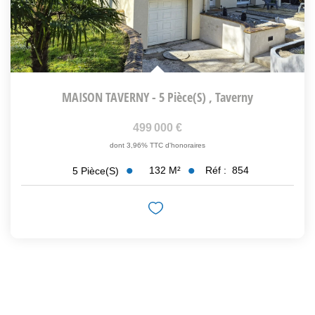
MAISON TAVERNY - 5 Pièce(s)
,
Taverny
499 000 €
dont 3,96% TTC d'honoraires
132
M²
Réf :
854
5
Pièce(s)