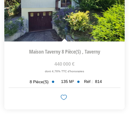
Maison Taverny 8 Pièce(s)
,
Taverny
440 000 €
dont 4,76% TTC d'honoraires
135
M²
Réf :
814
8
Pièce(s)