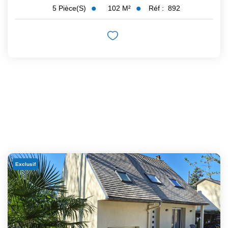
102
M²
Réf :
892
5
Pièce(s)
Exclusif