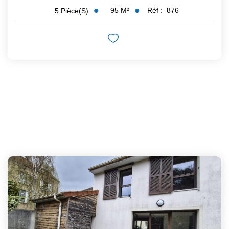
95
M²
Réf :
876
5
Pièce(s)