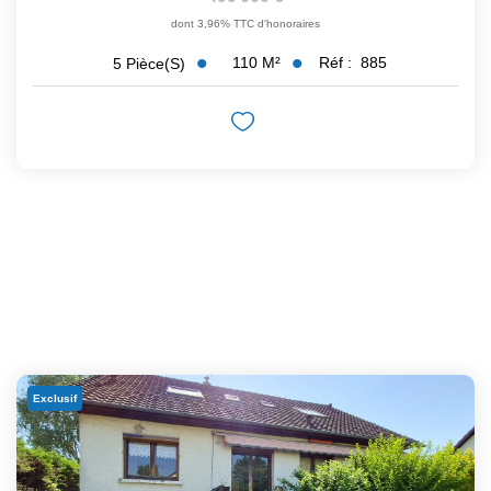
dont 3,96% TTC d'honoraires
110
M²
Réf :
885
5
Pièce(s)
Exclusif