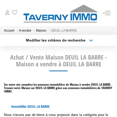
VENTES
Accueil
A vendre
Maison
DEUIL LA BARRE
Modifier les critères de recherche
ESTIMATION
Type de transaction
Localisation
Acheter
Localisation
Achat / Vente Maison DEUIL LA BARRE -
Type de bien
OUTILS
Sélectionnez...
Maison a vendre à DEUIL LA BARRE
Surface min
NOTRE AGENCE
Plus de critères
Budget max
Sur notre site consultez les annonces immobilière de Maison à vendre DEUIL LA BARRE.
Trouvez votre Maison sur DEUIL LA BARRE grâce aux annonces immobilières de TAVERNY
Créer une alerte
CONTACT
IMMO.
Immobilier DEUIL LA BARRE
Nous n'avons pas de biens à vous proposer dans la catégorie pour le