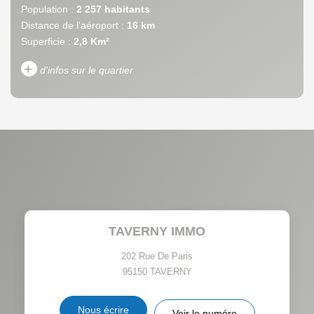
Population :
2 257 habitants
Distance de l'aéroport :
16 km
Superficie :
2,8 Km²
+
d'infos sur le quartier
DENSITÉ DE POPULATION
ENFANTS ET ADOLESCENTS
AGE MOYEN
REVENU MENSUEL PAR
MÉNAGE
TAUX DE PROPRIÉTAIRES
TAUX D'HABITATION
TAVERNY IMMO
TAXE FONCIÈRE
PART DES MÉNAGES SANS
VOITURE
202 Rue De Paris
95150
TAVERNY
DISTANCE DE L'AÉROPORT :
SUPERFICIE :
Nous écrire
Voir le numéro