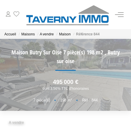
VENTES
Accueil
Maisons
A vendre
Maison
Référence 844
ESTIMATION
Maison Butry Sur Oise 7 pièce(s) 198 m2
,
Butry
sur oise
OUTILS
495 000 €
NOTRE AGENCE
dont 3,56% TTC d'honoraires
CONTACT
7
pièce(s)
•
198
m²
•
Réf : 844
A vendre