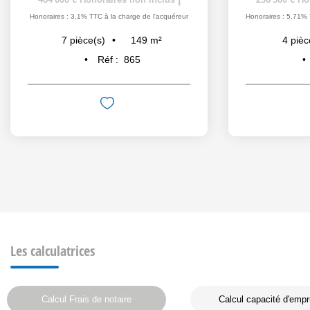
Honoraires : 3,1% TTC à la charge de l'acquéreur
Honoraires : 5,71% 
149
m²
7
pièce(s)
4
pièc
Réf :
865
Les calculatrices
Calcul Frais de notaire
Calcul capacité d'empr