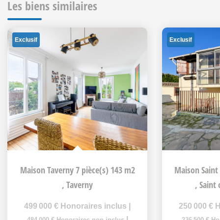
Les biens similaires
Exclusif
Exclusif
Maison Taverny 7 pièce(s) 143 m2
,
Taverny
,
Saint
499 000 €
Honoraires inclus
|
250 000 €
H
|
484 000 €
Honoraires non inclus
236 500 €
Ho