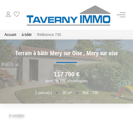
VENTES
Accueil
à bâtir
Référence 730
ESTIMATION
Terrain à bâtir Mery sur Oise
,
Mery sur oise
OUTILS
117 700 €
dont 7% TTC d'honoraires
NOTRE AGENCE
1
pièce(s)
•
30
m²
•
Réf : 730
CONTACT
A vendre