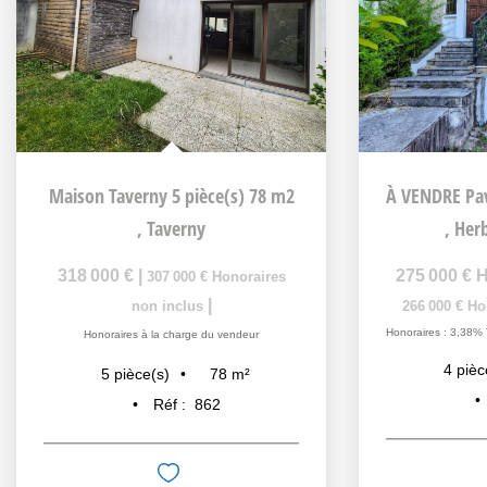
Maison Taverny 5 pièce(s) 78 m2
,
Taverny
,
Herb
318 000 €
|
275 000 €
H
307 000 €
Honoraires
|
non inclus
266 000 €
Ho
Honoraires : 3,38% 
Honoraires à la charge du vendeur
4
pièc
78
m²
5
pièce(s)
Réf :
862