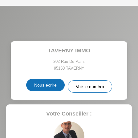
DENSITÉ DE POPULATION
ENFANTS ET ADOLESCENTS
AGE MOYEN
REVENU MENSUEL PAR
MÉNAGE
TAUX DE PROPRIÉTAIRES
TAUX D'HABITATION
TAVERNY IMMO
TAXE FONCIÈRE
PART DES MÉNAGES SANS
VOITURE
202 Rue De Paris
95150
TAVERNY
DISTANCE DE L'AÉROPORT :
SUPERFICIE :
Nous écrire
Voir le numéro
RÉSULTATS DES LYCÉES
ECOLES ET CRÈCHES
RESTAURANTS ET CAFÉS
COMMERCES
Votre Conseiller :
MÉDECINS