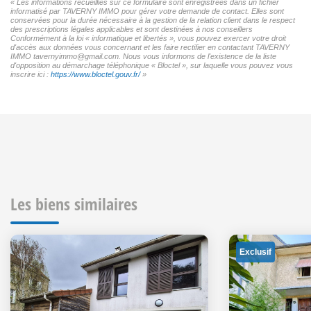
« Les informations recueillies sur ce formulaire sont enregistrées dans un fichier
informatisé par TAVERNY IMMO pour gérer votre demande de contact. Elles sont
conservées pour la durée nécessaire à la gestion de la relation client dans le respect
des prescriptions légales applicables et sont destinées à nos conseillers
Conformément à la loi « informatique et libertés », vous pouvez exercer votre droit
d'accès aux données vous concernant et les faire rectifier en contactant TAVERNY
IMMO tavernyimmo@gmail.com. Nous vous informons de l'existence de la liste
d'opposition au démarchage téléphonique « Bloctel », sur laquelle vous pouvez vous
inscrire ici :
https://www.bloctel.gouv.fr/
»
Les biens similaires
Exclusif