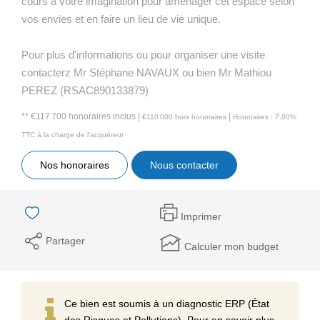
cours à votre imagination pour aménager cet espace selon
vos envies et en faire un lieu de vie unique.
Pour plus d'informations ou pour organiser une visite
contacterz Mr Stéphane NAVAUX ou bien Mr Mathiou
PEREZ (RSAC890133879)
** €117 700
honoraires inclus
|
|
€110 000
hors honoraires
Honoraires : 7.00%
TTC à la charge de l'acquéreur
Nos honoraires
Nous contacter
Imprimer
Partager
Calculer mon budget
Ce bien est soumis à un diagnostic ERP (État
des Risques et Pollutions). Pour en savoir plus,