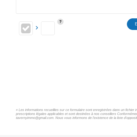
E
« Les informations recueillies sur ce formulaire sont enregistrées dans un fichie
prescriptions légales applicables et sont destinées à nos conseillers Conformémen
tavernyimmo@gmail.com. Nous vous informons de l'existence de la liste d'oppositi