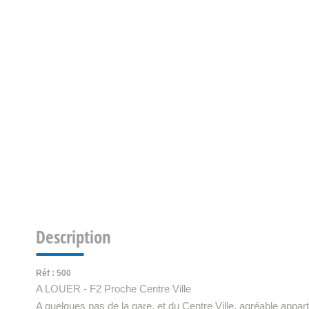
Description
Réf : 500
A LOUER - F2 Proche Centre Ville
A quelques pas de la gare, et du Centre Ville, agréable app