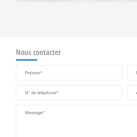
DENSITÉ DE POPULATION
REVENU MENSUEL PAR MÉNAGE
Nous contacter
TAXE FONCIÈRE
Prénom*
SUPERFICIE :
N° de téléphone*
RESTAURANTS ET CAFÉS
Message*