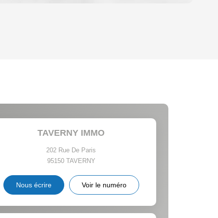
OYEN
'HABITATION
CE DE L'AÉROPORT :
 ET CRÈCHES
TAVERNY IMMO
202 Rue De Paris
95150
TAVERNY
INS
Nous écrire
Voir le numéro