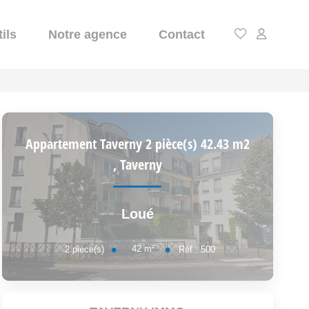
ils
Notre agence
Contact
Appartement Taverny 2 pièce(s) 42.43 m2
,
Taverny
Loué
42
m²
2
pièce(s)
Réf :
500