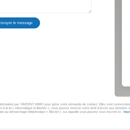
nvoyer le message
r informatisé par TAVERNY IMMO pour gérer votre demande de contact. Elles sont conservées po
t à la loi « informatique et libertés », vous pouvez exercer votre droit d'accès aux donnée
on au démarchage téléphonique « Bloctel », sur laquelle vous pouvez vous inscrire ici :
http