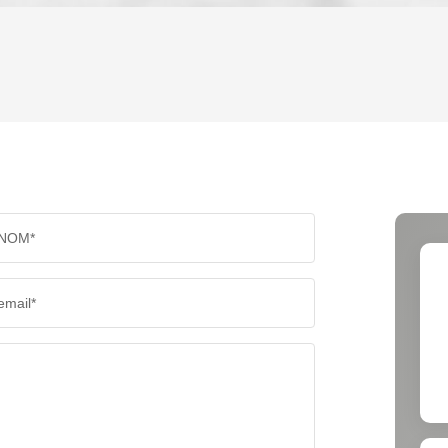
ENFANTS ET ADOLESCENTS
AGE M
TAUX DE PROPRIÉTAIRES
TAUX D
PART DES MÉNAGES SANS VOITURE
DISTAN
NOM*
RÉSULTATS DES LYCÉES
ECOLES
email*
COMMERCES
MÉDEC