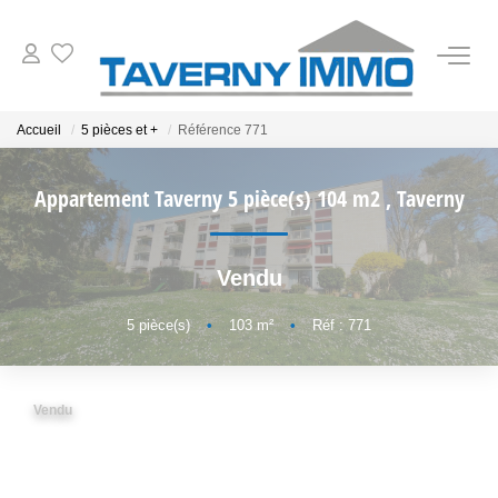
VENTES
Accueil
5 pièces et +
Référence 771
ESTIMATION
Appartement Taverny 5 pièce(s) 104 m2
,
Taverny
OUTILS
Vendu
NOTRE AGENCE
5
pièce(s)
•
103
m²
•
Réf : 771
CONTACT
Vendu