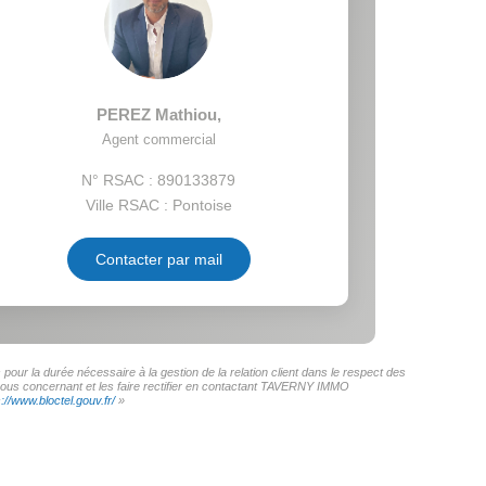
PEREZ Mathiou
,
Agent commercial
N° RSAC : 890133879
Ville RSAC : Pontoise
Contacter par mail
ur la durée nécessaire à la gestion de la relation client dans le respect des
s vous concernant et les faire rectifier en contactant TAVERNY IMMO
s://www.bloctel.gouv.fr/
»