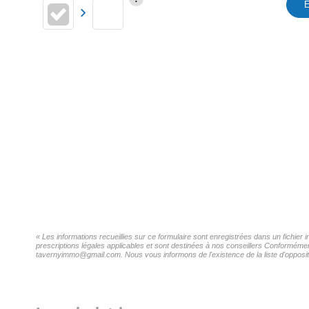
E
« Les informations recueillies sur ce formulaire sont enregistrées dans un fichie
prescriptions légales applicables et sont destinées à nos conseillers Conformémen
tavernyimmo@gmail.com. Nous vous informons de l'existence de la liste d'oppositi