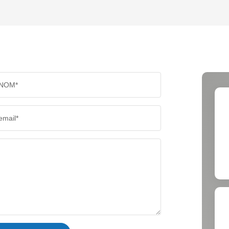
TAUX DE PROPRIÉTAIRES
TAUX D
PART DES MÉNAGES SANS VOITURE
DISTAN
NOM*
RÉSULTATS DES LYCÉES
ECOLES
email*
COMMERCES
MÉDEC