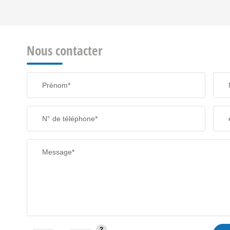
REVENU MENSUEL PAR MÉNAGE
Nous contacter
TAXE FONCIÈRE
Prénom*
SUPERFICIE :
N° de téléphone*
RESTAURANTS ET CAFÉS
Message*