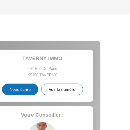
'HABITATION
CE DE L'AÉROPORT :
 ET CRÈCHES
TAVERNY IMMO
202 Rue De Paris
95150
TAVERNY
INS
Nous écrire
Voir le numéro
Votre Conseiller :