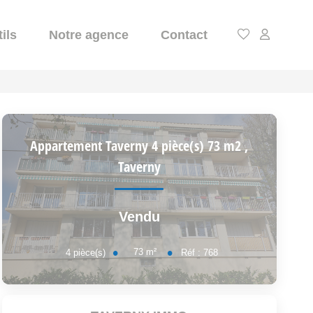
ils
Notre agence
Contact
Appartement Taverny 4 pièce(s) 73 m2
,
Taverny
Vendu
73
m²
4
pièce(s)
Réf :
768