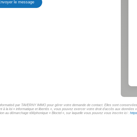
nvoyer le message
r informatisé par TAVERNY IMMO pour gérer votre demande de contact. Elles sont conservées po
t à la loi « informatique et libertés », vous pouvez exercer votre droit d'accès aux donnée
on au démarchage téléphonique « Bloctel », sur laquelle vous pouvez vous inscrire ici :
http