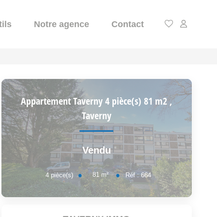
ils
Notre agence
Contact
Appartement Taverny 4 pièce(s) 81 m2
,
Taverny
Vendu
81
m²
4
pièce(s)
Réf :
664