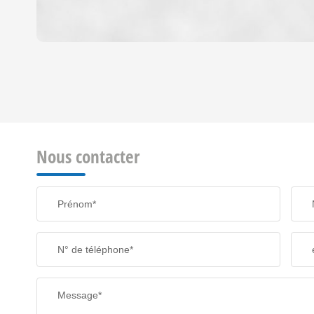
DENSITÉ DE POPULATION
REVENU MENSUEL PAR MÉNAGE
Nous contacter
TAXE FONCIÈRE
Prénom*
SUPERFICIE :
N° de téléphone*
RESTAURANTS ET CAFÉS
Message*