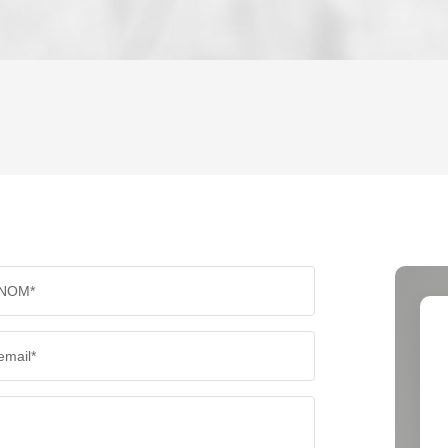
ENFANTS ET ADOLESCENTS
AGE M
TAUX DE PROPRIÉTAIRES
TAUX D
PART DES MÉNAGES SANS VOITURE
DISTAN
NOM*
RÉSULTATS DES LYCÉES
ECOLES
email*
COMMERCES
MÉDEC