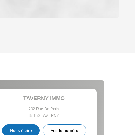
OYEN
'HABITATION
CE DE L'AÉROPORT :
 ET CRÈCHES
TAVERNY IMMO
202 Rue De Paris
95150
TAVERNY
INS
Nous écrire
Voir le numéro