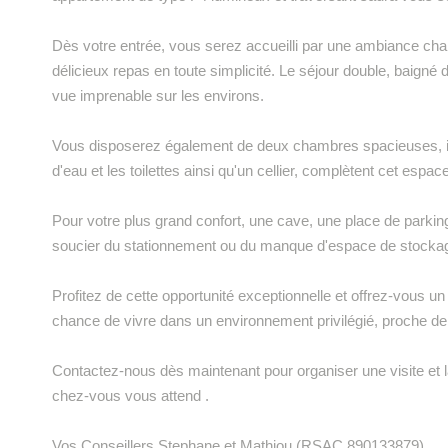
Dès votre entrée, vous serez accueilli par une ambiance cha
délicieux repas en toute simplicité. Le séjour double, baigné 
vue imprenable sur les environs.
Vous disposerez également de deux chambres spacieuses, id
d'eau et les toilettes ainsi qu'un cellier, complètent cet espac
Pour votre plus grand confort, une cave, une place de parkin
soucier du stationnement ou du manque d'espace de stocka
Profitez de cette opportunité exceptionnelle et offrez-vous un
chance de vivre dans un environnement privilégié, proche d
Contactez-nous dès maintenant pour organiser une visite et 
chez-vous vous attend .
Vos Conseillers Stephane et Mathiou (RSAC 890133879)