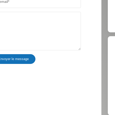
email*
COMMERCES
MÉDEC
nvoyer le message