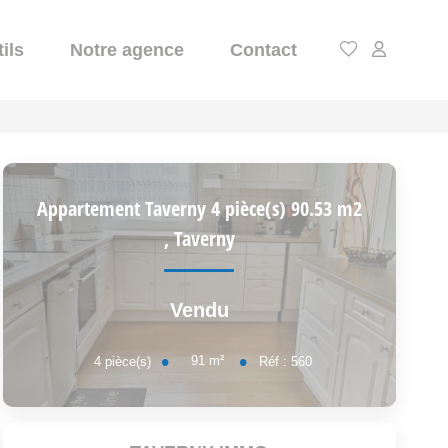
ils
Notre agence
Contact
Appartement Taverny 4 pièce(s) 90.53 m2
,
Taverny
Vendu
91
m²
4
pièce(s)
Réf :
560