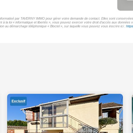
r informatisé par TAVERNY IMMO pour gérer votre demande de contact. Elles sont conservées po
t à la loi « informatique et libertés », vous pouvez exercer votre droit d'accès aux donnée
on au démarchage téléphonique « Bloctel », sur laquelle vous pouvez vous inscrire ici :
http
Exclusif