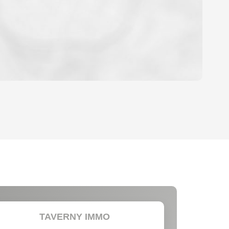
OYEN
'HABITATION
CE DE L'AÉROPORT :
 ET CRÈCHES
TAVERNY IMMO