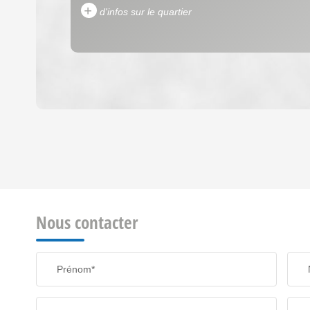
+
d'infos sur le quartier
DENSITÉ DE POPULATION
REVENU MENSUEL PAR MÉNAGE
Nous contacter
TAXE FONCIÈRE
Prénom*
SUPERFICIE :