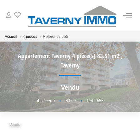
VENTES
Accueil
4 pièces
Référence 555
ESTIMATION
Appartement Taverny 4 pièce(s) 83.51 m2
,
Taverny
OUTILS
Vendu
NOTRE AGENCE
4
pièce(s)
•
83
m²
•
Réf : 555
CONTACT
Vendu