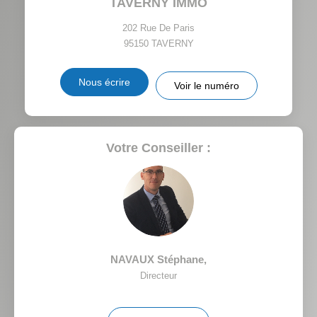
TAVERNY IMMO
TAXE FONCIÈRE
PART DES MÉNAGES SANS
VOITURE
202 Rue De Paris
95150
TAVERNY
DISTANCE DE L'AÉROPORT :
SUPERFICIE :
Nous écrire
Voir le numéro
RÉSULTATS DES LYCÉES
ECOLES ET CRÈCHES
RESTAURANTS ET CAFÉS
COMMERCES
Votre Conseiller :
MÉDECINS
NAVAUX Stéphane
,
Directeur