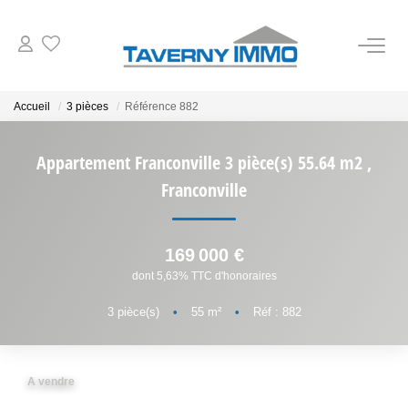
VENTES
Accueil
3 pièces
Référence 882
ESTIMATION
Appartement Franconville 3 pièce(s) 55.64 m2
,
Franconville
OUTILS
169 000 €
NOTRE AGENCE
dont 5,63% TTC d'honoraires
CONTACT
3
pièce(s)
•
55
m²
•
Réf : 882
A vendre