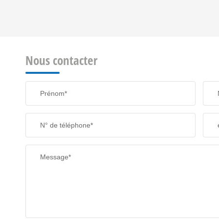
REVENU MENSUEL PAR MÉNAGE
Nous contacter
TAXE FONCIÈRE
Prénom*
SUPERFICIE :
N° de téléphone*
RESTAURANTS ET CAFÉS
Message*