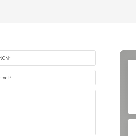
TAUX DE PROPRIÉTAIRES
TAUX D
PART DES MÉNAGES SANS VOITURE
DISTAN
NOM*
RÉSULTATS DES LYCÉES
ECOLES
email*
COMMERCES
MÉDEC