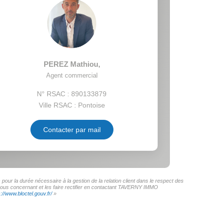
PEREZ Mathiou
,
Agent commercial
N° RSAC : 890133879
Ville RSAC : Pontoise
Contacter par mail
ur la durée nécessaire à la gestion de la relation client dans le respect des
s vous concernant et les faire rectifier en contactant TAVERNY IMMO
s://www.bloctel.gouv.fr/
»