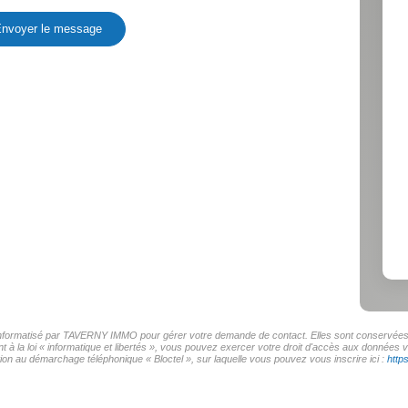
nvoyer le message
r informatisé par TAVERNY IMMO pour gérer votre demande de contact. Elles sont conservées po
t à la loi « informatique et libertés », vous pouvez exercer votre droit d'accès aux donnée
on au démarchage téléphonique « Bloctel », sur laquelle vous pouvez vous inscrire ici :
http