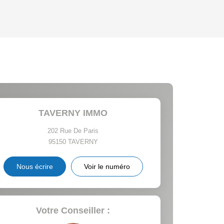
'HABITATION
CE DE L'AÉROPORT :
 ET CRÈCHES
TAVERNY IMMO
202 Rue De Paris
95150
TAVERNY
INS
Nous écrire
Voir le numéro
Votre Conseiller :