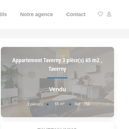
ils
Notre agence
Contact
Appartement Taverny 3 pièce(s) 65 m2
,
Taverny
Vendu
65
m²
3
pièce(s)
Réf :
756