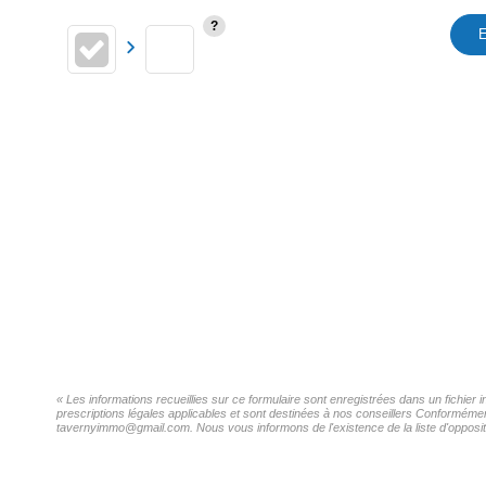
E
« Les informations recueillies sur ce formulaire sont enregistrées dans un fichie
prescriptions légales applicables et sont destinées à nos conseillers Conformémen
tavernyimmo@gmail.com. Nous vous informons de l'existence de la liste d'oppositi