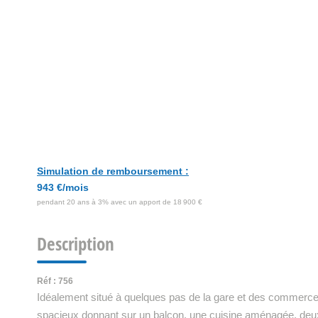
Simulation de remboursement :
943 €/mois
pendant 20 ans à 3% avec un apport de 18 900 €
Description
Réf : 756
Idéalement situé à quelques pas de la gare et des commerces
spacieux donnant sur un balcon, une cuisine aménagée, deu