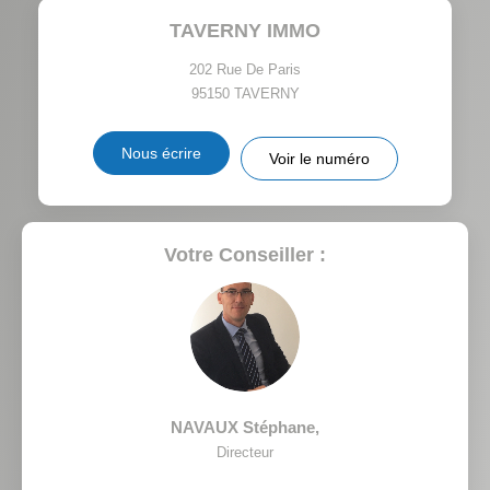
TAVERNY IMMO
TAXE FONCIÈRE
PART DES MÉNAGES SANS
VOITURE
202 Rue De Paris
95150
TAVERNY
DISTANCE DE L'AÉROPORT :
SUPERFICIE :
Nous écrire
Voir le numéro
RÉSULTATS DES LYCÉES
ECOLES ET CRÈCHES
RESTAURANTS ET CAFÉS
COMMERCES
Votre Conseiller :
MÉDECINS
NAVAUX Stéphane
,
Directeur