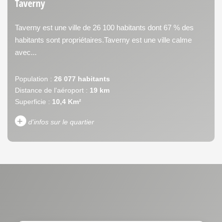
Taverny
Taverny est une ville de 26 100 habitants dont 67 % des
habitants sont propriétaires.Taverny est une ville calme
avec...
Population :
26 077 habitants
Distance de l'aéroport :
19 km
Superficie :
10,4 Km²
+
d'infos sur le quartier
DENSITÉ DE POPULATION
ENFANTS ET ADOLESCENTS
AGE MOYEN
REVENU MENSUEL PAR
MÉNAGE
TAUX DE PROPRIÉTAIRES
TAUX D'HABITATION