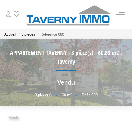
VENTES
Accueil
3 pièces
Référence 680
ESTIMATION
APPARTEMENT TAVERNY - 3 pièce(s) - 60.88 m2
,
Taverny
OUTILS
Vendu
NOTRE AGENCE
3
pièce(s)
•
60
m²
•
Réf : 680
CONTACT
Vendu