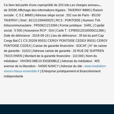
Ce bien fait partie d'une copropriété de 203 lots.Les charges annuelles sont
de 3059€.
Affichage des informations légales : TAVERNY IMMO | Raison
sociale : C.S.C.IMMO | Adresse siège social : 202 rue de Paris - 95150
TAVERNY | Siret : 82121339400025 | RCS : PONTOISE | Numero TVA
Intracommunautaire : FR50821213394 | Forme juridique : SARL | Capital
social : 5 500 | Assurance RCP : OUI |
Carte T : CPI95012016000011388 |
Date de délivrance : 2019-09-19 | Lieu de délivrance : 35 bd du port Cap
Cergy Bat C1 CS 20209 95031 CERGY PONTOISE CEDEX 95031 CERGY
PONTOISE CEDEX | Caisse de garantie financière : SOCAF. | N° de caisse
de garantie : 31022 | Adresse caisse de garantie : 26 RUE DE SUFFREN
75015 PARIS | Montant de la garantie financière : 110 000 | Nom du
médiateur : VIVONS MIEUX ENSEMBLE | Adresse du médiateur : 465
avenue de la liberation - 54000 NANCY | Adresse du site :
www.mediation-
vivons-mieux-ensemble.fr
|
Entreprise juridiquement et financièrement
indépendante