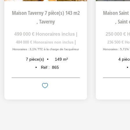
Maison Taverny 7 pièce(s) 143 m2
,
Taverny
,
Saint
499 000 €
Honoraires inclus
|
250 000 €
H
|
484 000 €
Honoraires non inclus
236 500 €
Ho
Honoraires : 3,1% TTC à la charge de l'acquéreur
Honoraires : 5,71% 
149
m²
7
pièce(s)
4
pièc
Réf :
865