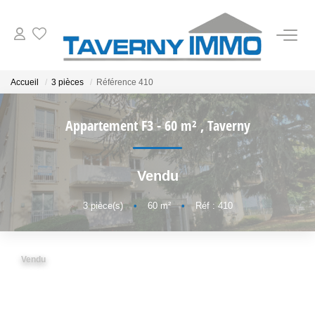
VENTES
Accueil
3 pièces
Référence 410
ESTIMATION
Appartement F3 - 60 m²
,
Taverny
OUTILS
Vendu
NOTRE AGENCE
3
pièce(s)
•
60
m²
•
Réf : 410
CONTACT
Vendu