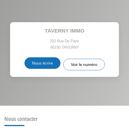
MÉNAGE
TAUX DE PROPRIÉTAIRES
TAUX D'HABITATION
TAVERNY IMMO
TAXE FONCIÈRE
PART DES MÉNAGES SANS
VOITURE
202 Rue De Paris
95150
TAVERNY
DISTANCE DE L'AÉROPORT :
SUPERFICIE :
Nous écrire
Voir le numéro
RÉSULTATS DES LYCÉES
ECOLES ET CRÈCHES
RESTAURANTS ET CAFÉS
COMMERCES
MÉDECINS
Nous contacter