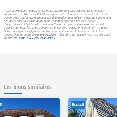
« Les informations recueillies sur ce formulaire sont enregistrées dans un fichier
informatisé par TAVERNY IMMO pour gérer votre demande de contact. Elles sont
conservées pour la durée nécessaire à la gestion de la relation client dans le respect
des prescriptions légales applicables et sont destinées à nos conseillers
Conformément à la loi « informatique et libertés », vous pouvez exercer votre droit
d'accès aux données vous concernant et les faire rectifier en contactant TAVERNY
IMMO tavernyimmo@gmail.com. Nous vous informons de l'existence de la liste
d'opposition au démarchage téléphonique « Bloctel », sur laquelle vous pouvez vous
inscrire ici :
https://www.bloctel.gouv.fr/
»
Les biens similaires
Exclusif
Exclusif