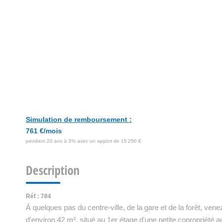
Simulation de remboursement :
761 €/mois
pendant 20 ans à 3% avec un apport de 15 250 €
Description
Réf : 784
À quelques pas du centre-ville, de la gare et de la forêt, ve
d'environ 42 m², situé au 1er étage d'une petite copropriété a