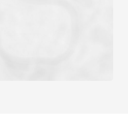
OYEN
'HABITATION