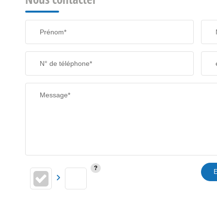
TAXE FONCIÈRE
Prénom*
SUPERFICIE :
N° de téléphone*
RESTAURANTS ET CAFÉS
Message*
E