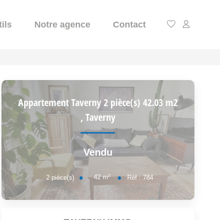
ils
Notre agence
Contact
Appartement Taverny 2 pièce(s) 42.03 m2
,
Taverny
Vendu
42
m²
2
pièce(s)
Réf :
784