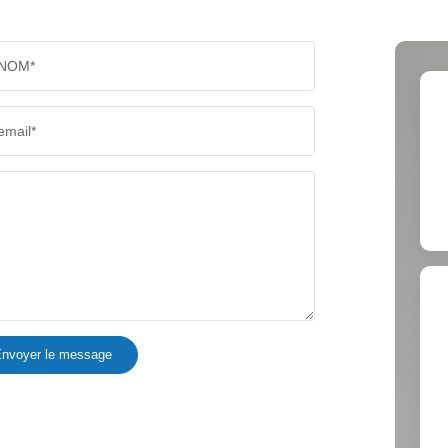
PART DES MÉNAGES SANS VOITURE
DISTAN
NOM*
RÉSULTATS DES LYCÉES
ECOLES
email*
COMMERCES
MÉDEC
nvoyer le message