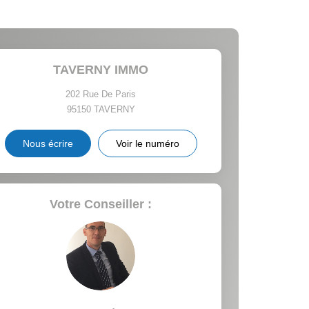
CE DE L'AÉROPORT :
 ET CRÈCHES
TAVERNY IMMO
202 Rue De Paris
95150
TAVERNY
INS
Nous écrire
Voir le numéro
Votre Conseiller :