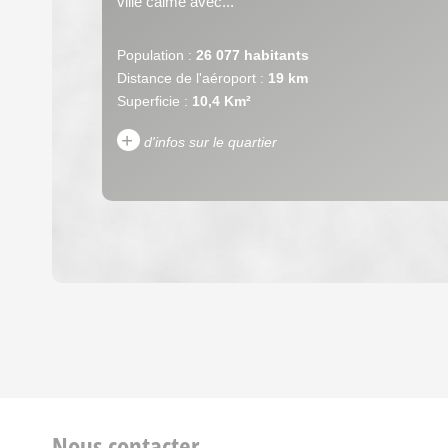
ville calme avec...
Population :
26 077 habitants
Distance de l'aéroport :
19 km
Superficie :
10,4 Km²
+
d'infos sur le quartier
DENSITÉ DE POPULATION
REVENU MENSUEL PAR MÉNAGE
Nous contacter