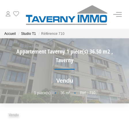
VENTES
Accueil
Studio T1
Référence 710
ESTIMATION
Appartement Taverny 1 pièce(s) 36.50 m2
,
Taverny
OUTILS
Vendu
NOTRE AGENCE
1
pièce(s)
•
36
m²
•
Réf : 710
CONTACT
Vendu