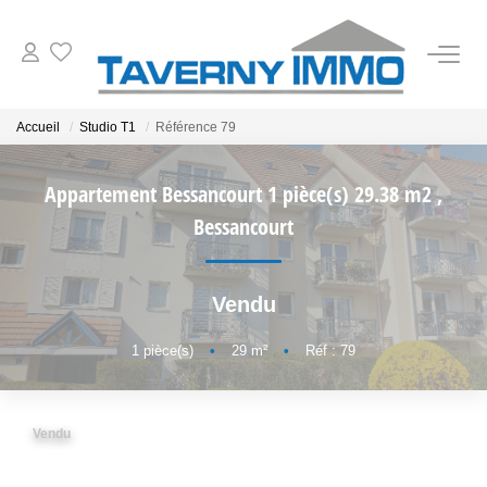
VENTES
Accueil
Studio T1
Référence 79
ESTIMATION
Appartement Bessancourt 1 pièce(s) 29.38 m2
,
Bessancourt
OUTILS
Vendu
NOTRE AGENCE
1
pièce(s)
•
29
m²
•
Réf : 79
CONTACT
Vendu