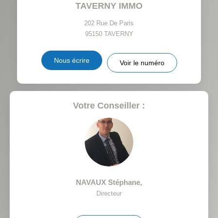
TAVERNY IMMO
TAXE FONCIÈRE
PART DES MÉNAGES SANS
VOITURE
202 Rue De Paris
95150
TAVERNY
DISTANCE DE L'AÉROPORT :
SUPERFICIE :
Nous écrire
Voir le numéro
RÉSULTATS DES LYCÉES
ECOLES ET CRÈCHES
RESTAURANTS ET CAFÉS
COMMERCES
Votre Conseiller :
MÉDECINS
NAVAUX Stéphane
,
Directeur