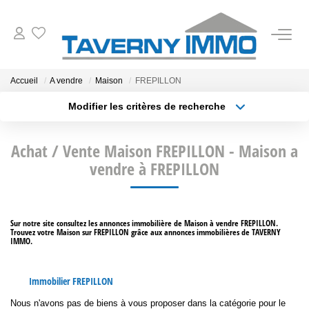
VENTES
Accueil
A vendre
Maison
FREPILLON
Modifier les critères de recherche
ESTIMATION
Type de transaction
Localisation
Acheter
Localisation
Achat / Vente Maison FREPILLON - Maison a
Type de bien
OUTILS
Sélectionnez...
vendre à FREPILLON
Surface min
NOTRE AGENCE
Plus de critères
Budget max
Sur notre site consultez les annonces immobilière de Maison à vendre FREPILLON.
Trouvez votre Maison sur FREPILLON grâce aux annonces immobilières de TAVERNY
Créer une alerte
CONTACT
IMMO.
Immobilier FREPILLON
Nous n'avons pas de biens à vous proposer dans la catégorie pour le