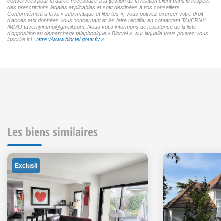
conservées pour la durée nécessaire à la gestion de la relation client dans le respect
des prescriptions légales applicables et sont destinées à nos conseillers
Conformément à la loi « informatique et libertés », vous pouvez exercer votre droit
d'accès aux données vous concernant et les faire rectifier en contactant TAVERNY
IMMO tavernyimmo@gmail.com. Nous vous informons de l'existence de la liste
d'opposition au démarchage téléphonique « Bloctel », sur laquelle vous pouvez vous
inscrire ici :
https://www.bloctel.gouv.fr/
»
Les biens similaires
Exclusif