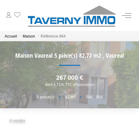
VENTES
Accueil
Maison
Référence 864
ESTIMATION
Maison Vaureal 5 pièce(s) 82.72 m2
,
Vaureal
OUTILS
267 000 €
dont 4,71% TTC d'honoraires
NOTRE AGENCE
5
pièce(s)
•
82
m²
•
Réf : 864
CONTACT
A vendre