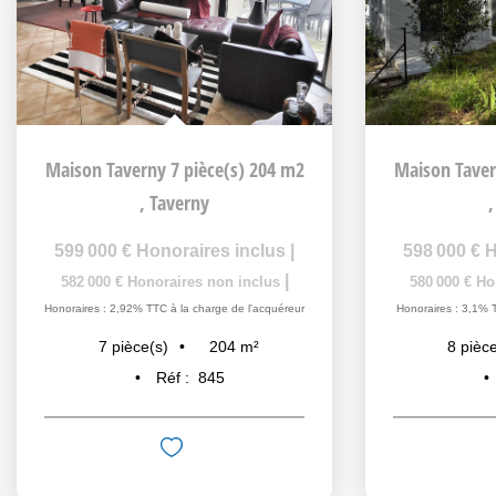
Maison Taverny 7 pièce(s) 204 m2
Maison Taver
,
Taverny
599 000 €
Honoraires inclus
|
598 000 €
H
|
582 000 €
Honoraires non inclus
580 000 €
Ho
Honoraires : 2,92% TTC à la charge de l'acquéreur
Honoraires : 3,1% 
204
m²
7
pièce(s)
8
pièce
Réf :
845