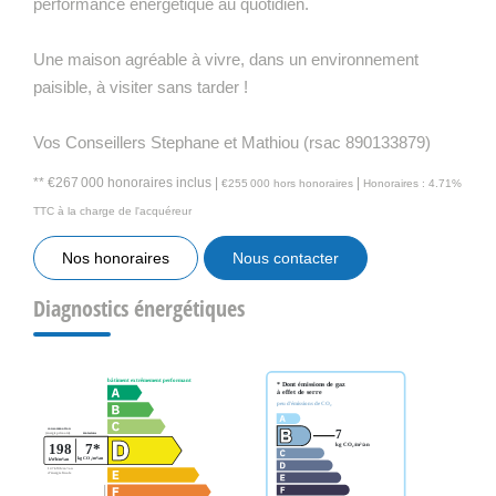
performance énergétique au quotidien.
Une maison agréable à vivre, dans un environnement
paisible, à visiter sans tarder !
Vos Conseillers Stephane et Mathiou (rsac 890133879)
** €267 000
honoraires inclus
|
|
€255 000
hors honoraires
Honoraires : 4.71%
TTC à la charge de l'acquéreur
Nos honoraires
Nous contacter
Diagnostics énergétiques